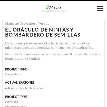
Jadín Arterapéutico
Mauricio Cervantes / Verano
EL ORÁCULO DE NINFAS Y
BOMBARDERO DE SEMILLAS
Llevar la mirada del espectador hacia situaciones donde la
mitología presentan a heroínas como fuentes de inspiración…
Mauricio Cervantes realizó las instalaciones El oráculo de ninfas y
Bombardero de Semillas
PROJECT INFO
Visit website
ACTUALIZACIONES
Artículos sobre la intervención
PROJECT TYPE
#
2.verano
#
intervenciones