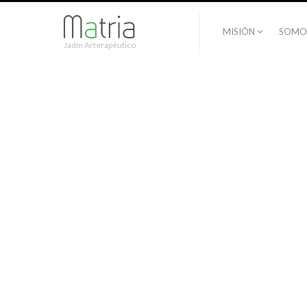
MISIÓN
SOMO
Jadín Arterapéutico