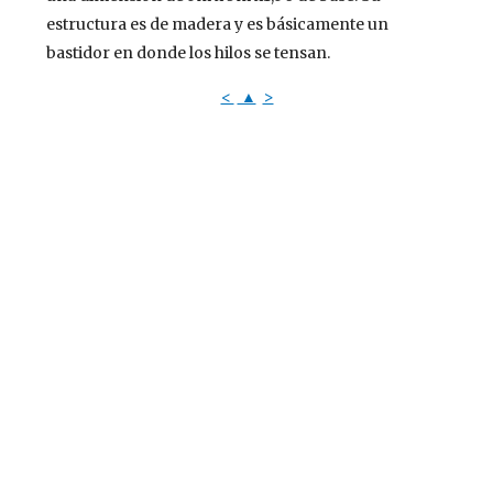
estructura es de madera y es básicamente un
bastidor en donde los hilos se tensan.
<
▲
>