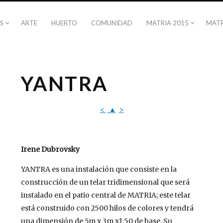
S
ARTE
HUERTO
COMUNIDAD
MATRIA 2015
MATR
YANTRA
<
▲
>
Irene Dubrovsky
YANTRA es una instalación que consiste en la
construcción de un telar tridimensional que será
instalado en el patio central de MATRIA; este telar
está construido con 2500 hilos de colores y tendrá
una dimensión de 5m x 3m x1,50 de base. Su