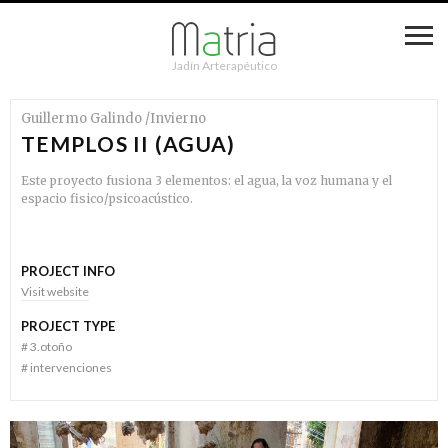
Jadín Arterapéutico
Guillermo Galindo /Invierno
TEMPLOS II (AGUA)
Este proyecto fusiona 3 elementos: el agua, la voz humana y el
espacio fisico/psicoacústico.
PROJECT INFO
Visit website
PROJECT TYPE
#
3.otoño
#
intervenciones