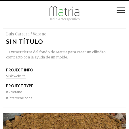
Jadín Arterapéutico
Luis Carrera / Verano
SIN TÍTULO
…Extraer tierra del fondo de Matria para crear un cilindro
compacto con la ayuda de un molde.
PROJECT INFO
Visit website
PROJECT TYPE
#
2.verano
#
intervenciones