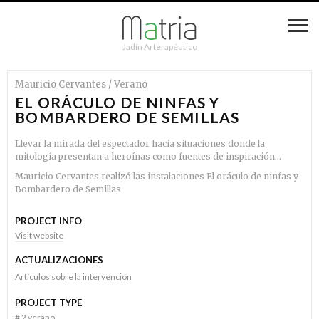
Jadín Arterapéutico
Mauricio Cervantes / Verano
EL ORÁCULO DE NINFAS Y
BOMBARDERO DE SEMILLAS
Llevar la mirada del espectador hacia situaciones donde la
mitología presentan a heroínas como fuentes de inspiración…
Mauricio Cervantes realizó las instalaciones El oráculo de ninfas y
Bombardero de Semillas
PROJECT INFO
Visit website
ACTUALIZACIONES
Artículos sobre la intervención
PROJECT TYPE
#
2.verano